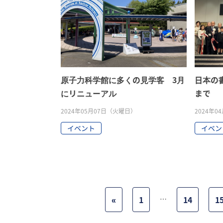
原子力科学館に多くの見学客 3月
日本の書
にリニューアル
まで
2024年05月07日（火曜日）
2024年
イベント
イベン
«
1
…
14
1