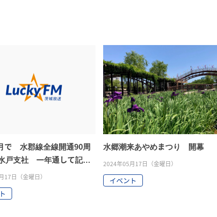
2月で 水郡線全線開通90周
水郷潮来あやめまつり 開幕
R水戸支社 一年通して記念
2024年05月17日（金曜日）
ト
05月17日（金曜日）
イベント
ト