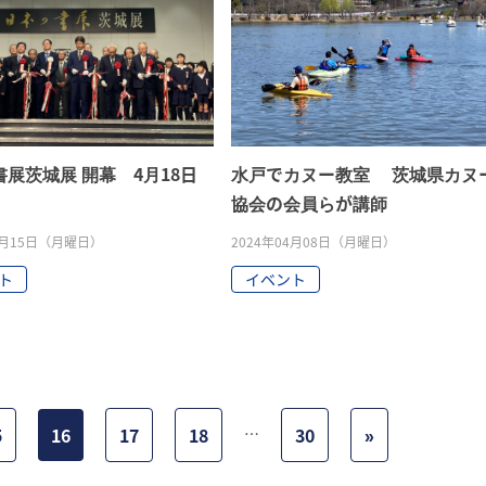
展茨城展 開幕 4月18日
水戸でカヌー教室 茨城県カヌ
協会の会員らが講師
04月15日（月曜日）
2024年04月08日（月曜日）
ト
イベント
5
16
17
18
…
30
»