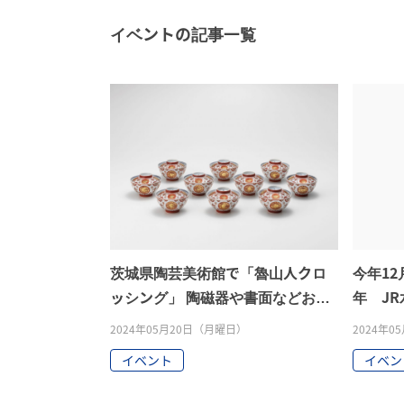
イベントの記事一覧
茨城県陶芸美術館で「魯山人クロ
今年1
ッシング」 陶磁器や書面などおよ
年 J
そ70点展示 笠間
イベン
2024年05月20日（月曜日）
2024年
イベント
イベン