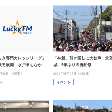
らき専門カレッジリーグ」
「神船」引き回しに大歓声 北
験を展開 水戸まちなかフ
城、5年ぶりの御船祭
05月08日（水曜日）
2024年05月07日（火曜日）
ト
イベント