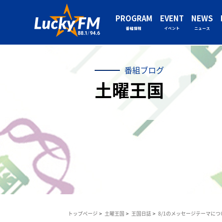
PROGRAM
EVENT
NEWS
番組情報
イベント
ニュース
番組ブログ
土曜王国
トップページ
土曜王国
王国日誌
8/1のメッセージテーマにつ