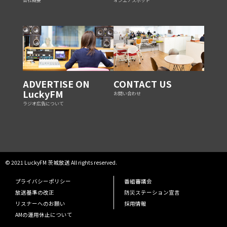
会社概要
オンエアスポット
ADVERTISE ON
CONTACT US
LuckyFM
お問い合わせ
ラジオ広告について
© 2021 LuckyFM 茨城放送 All rights reserved.
プライバシーポリシー
番組審議会
放送基準の改正
防災ステーション宣言
リスナーへのお願い
採用情報
AMの運用休止について