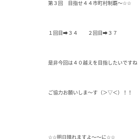
第３回 目指せ４４市町村制覇〜☆☆
１回目➡３４ ２回目➡３７
是非今回は４０越えを目指したいですね
ご協力お願いしま〜す（＞▽＜）！！
☆☆明日晴れますよ〜〜に☆☆