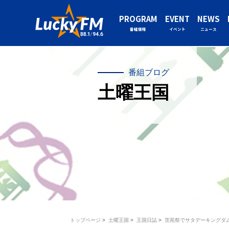
PROGRAM
EVENT
NEWS
番組情報
イベント
ニュース
番組ブログ
土曜王国
トップページ
土曜王国
王国日誌
茨苑祭でサタデーキングダ