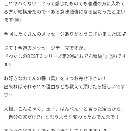
これヤバくない！？って感じたものでも普通の方に入れて
る方が結構居たので…ある意味勉強になる回だったと思い
ます(笑)
今回もたくさんのメッセージありがとうございました👯‍♂️💕
さて！今週のメッセージテーマですが、
『わたしのBEST３シリーズ第29弾“おでん種編”』(仮)です
🍢✨
お好きなおでんの種（具）を３つお寄せ下さい！
出来ればそれぞれの理由なども教えて頂けたら嬉しいです
👌✨
大根、こんにゃく、玉子、はんぺん…と言った定番から、
「自分の家だけ⁉」と思うような変わったおでんまで！
あなたの好きなおでんをお待ちしております🍢💕