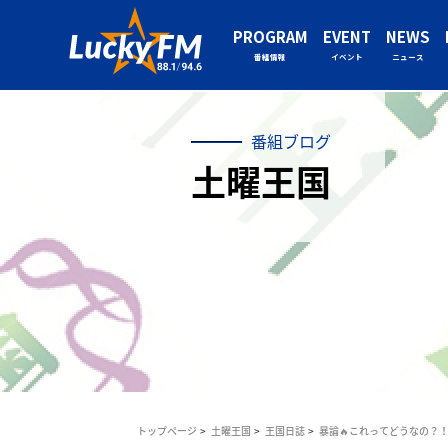
PROGRAM
EVENT
NEWS
番組情報
イベント
ニュース
番組ブログ
土曜王国
トップページ
土曜王国
王国日誌
暴論🔥これってどうなの？