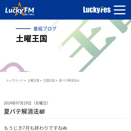
番組ブログ
土曜王国
トップページ
土曜王国
王国日誌
夏バテ解消法🛀
2024年07月29日（月曜日）
夏バテ解消法🛀
もうじき7月も終わりですね🎋