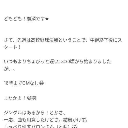
どもども！廣瀬です★
さて、先週は
高校野球決勝ということで、中継終了後にス
タート！
いつもよりちょびっと遅い13:30頃から始まりました
が、、
16時までCMなし😂
またかよ！😂笑
ジングルはあるから！とかさ、
一応、曲も用意したけどさ。結局かけず。
しゃべり倒すバロンさん（と私）🤣