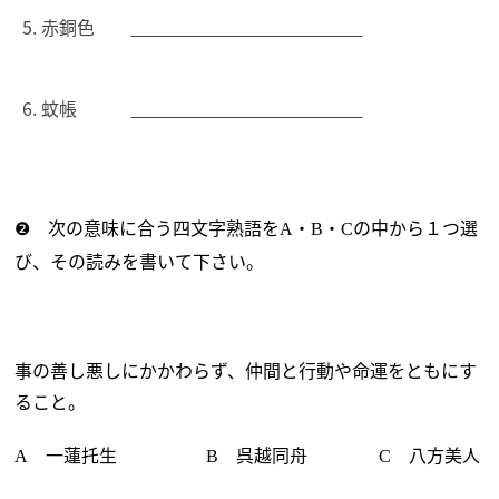
赤銅色
蚊帳
❷ 次の意味に合う四文字熟語を
・
・
の中から１つ選
A
B
C
び、その読みを書いて下さい。
事の善し悪しにかかわらず、仲間と行動や命運をともにす
ること。
一蓮托生
呉越同舟
八方美人
A
B
C