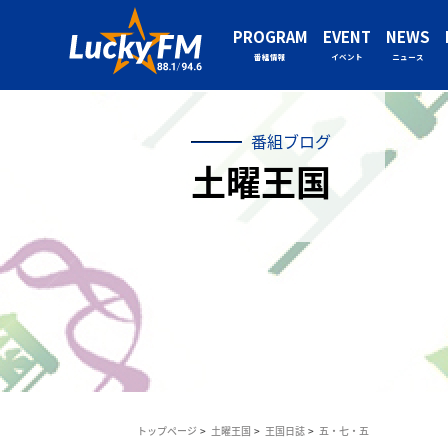
PROGRAM
EVENT
NEWS
番組情報
イベント
ニュース
番組ブログ
土曜王国
トップページ
土曜王国
王国日誌
五・七・五