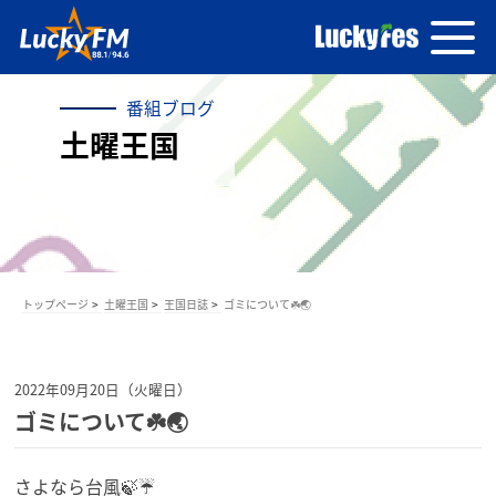
番組ブログ
土曜王国
トップページ
土曜王国
王国日誌
ゴミについて☘️🌏️
2022年09月20日（火曜日）
ゴミについて☘️🌏️
さよなら台風🍃☔