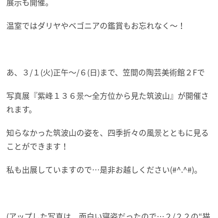
展示も開催。
温室ではダリヤやベゴニアの鑑賞もお忘れなく～！
あ、３/１(火)正午～/６(日)まで、笠間の陶芸美術館２Fで
写真展『紫峰１３６景～全方位から見た筑波山』が開催さ
れます。
知らなかった筑波山の姿を、四季折々の風景とともに見る
ことができます！
私も出展していますので…是非お越しください(#^.^#)。
(アップした写真は、面白い寝姿だったので…２/２２の“猫