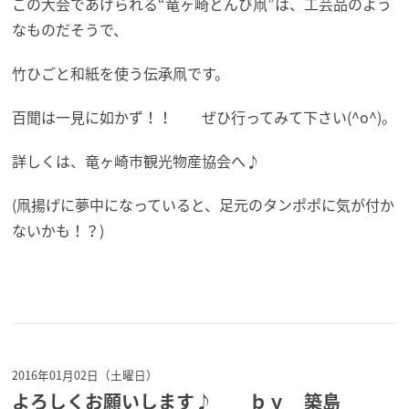
この大会であげられる“竜ヶ崎とんび凧”は、工芸品のよう
なものだそうで、
竹ひごと和紙を使う伝承凧です。
百聞は一見に如かず！！ ぜひ行ってみて下さい(^o^)。
詳しくは、竜ヶ崎市観光物産協会へ♪
(凧揚げに夢中になっていると、足元のタンポポに気が付か
ないかも！？)
2016年01月02日（土曜日）
よろしくお願いします♪ ｂｙ 築島