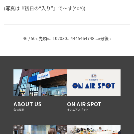
(写真は『初日の“入り”』で～す(^o^))
46 / 50
« 先頭
«
...
10
20
30
...
44
45
46
47
48
...
»
最後 »
ABOUT US
ON AIR SPOT
会社概要
オンエアスポット