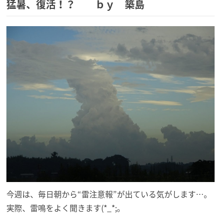
猛暑、復活！？ ｂｙ 築島
今週は、毎日朝から“雷注意報”が出ている気がします…。
実際、雷鳴をよく聞きます(*_*;。