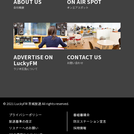
ABOUT US
ON AIR SPOT
会社概要
オンエアスポット
ADVERTISE ON
CONTACT US
LuckyFM
お問い合わせ
ラジオ広告について
© 2021 LuckyFM 茨城放送 All rights reserved.
プライバシーポリシー
番組審議会
放送基準の改正
防災ステーション宣言
リスナーへのお願い
採用情報