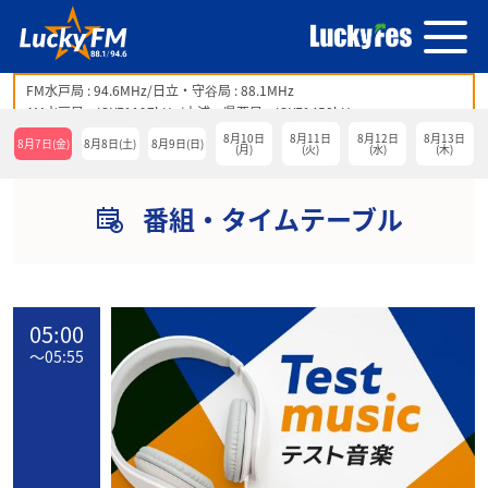
FM水戸局 : 94.6MHz/日立・守谷局 : 88.1MHz
AM水戸局 : JOYF1197kHz/土浦・県西局 : JOYF1458kHz
8月10日
8月11日
8月12日
8月13日
8月7日(金)
8月8日(土)
8月9日(日)
(月)
(火)
(水)
(木)
番組・タイムテーブル
05:00
〜
05:55