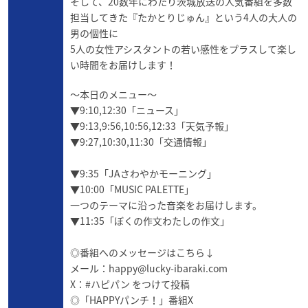
そして、20数年にわたり茨城放送の人気番組を多数
担当してきた『たかとりじゅん』という4人の大人の
男の個性に
5人の女性アシスタントの若い感性をプラスして楽し
い時間をお届けします！
～本日のメニュー～
▼9:10,12:30「ニュース」
▼9:13,9:56,10:56,12:33「天気予報」
▼9:27,10:30,11:30「交通情報」
▼9:35「JAさわやかモーニング」
▼10:00「MUSIC PALETTE」
一つのテーマに沿った音楽をお届けします。
▼11:35「ぼくの作文わたしの作文」
◎番組へのメッセージはこちら↓
メール：
happy@lucky-ibaraki.com
X：#ハピパン をつけて投稿
◎
「HAPPYパンチ！」番組X