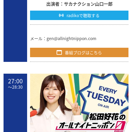
出演者：サカナクション山口一郎
radikoで聴取する
メール：
gen@allnightnippon.com
番組ブログはこちら
27:00
〜
28:30