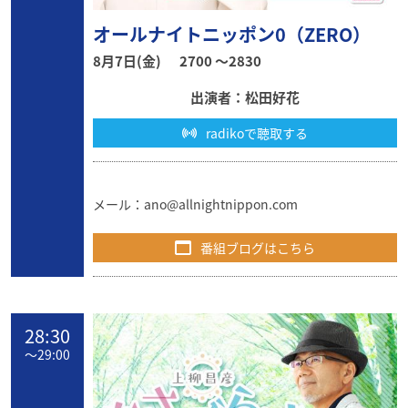
オールナイトニッポン0（ZERO）
8月7日(金)
2700 〜2830
出演者：松田好花
radikoで聴取する
メール：
ano@allnightnippon.com
番組ブログはこちら
28:30
〜
29:00