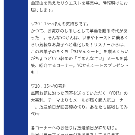
曲理由を添えたリクエストを募集中。時報明けにお
届けします。
▽20：15～ほんの気持ちです。
かつて、お詫びのしるしとして羊羹を贈る時代があ
った―。そんなYOかんは、いまやトーストに乗るく
らい気軽なお菓子へと進化した！リスナーからは、
このお菓子のきくち『YOかんシート』を贈るくらい
がちょうどいい軽めの『ごめんなさい』メールを募
集、紹介するコーナー。YOかんシートのプレゼント
も！
▽20：35～YO喜利
毎回お題に沿った回答を送っていただく『YO!?』の
大喜利。テーマよりもメールが届く超人気コーナ
ー。放送前日が回答締め切り。あなたも挑戦してみ
YO☆
各コーナーへのお便りは放送前日が締め切り。
当日はテーマメッセージをおまちしております。