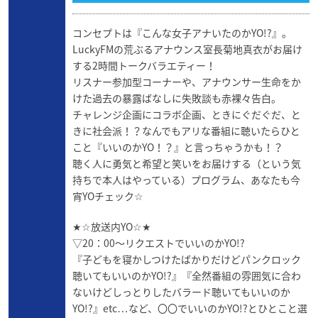
コンセプトは『こんな女子アナいたのかYO!?』。
LuckyFMの荒ぶるアナウンス室長菊地真衣がお届け
する2時間トークバラエティー！
リスナー参加型コーナーや、アナウンサー生命をか
けた過去の暴露ばなしに失敗談も赤裸々告白。
チャレンジ企画にコラボ企画、ときにぐだぐだ、と
きに社会派！？なんでもアリな番組に聴いたらひと
こと『いいのかYO！？』と言っちゃうかも！？
聴く人に勇気と希望と笑いをお届けする（という気
持ちで本人はやっている）プログラム、あなたも今
宵YOチェック☆
★☆放送内YO☆★
▽20：00～リクエストでいいのかYO!?
『子どもを寝かしつけたばかりだけどパンクロック
聴いてもいいのかYO!?』『全然番組の雰囲気に合わ
ないけどしっとりしたバラード聴いてもいいのか
YO!?』etc…など、〇〇でいいのかYO!?とひとこと選