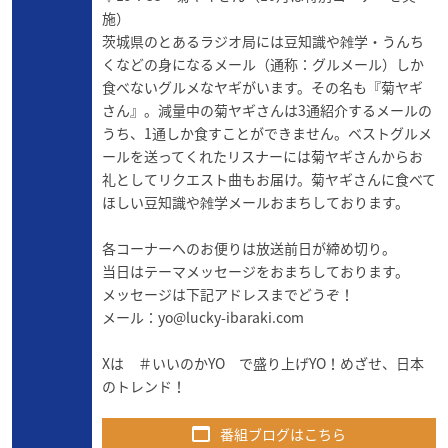
施）
茨城県のとあるラジオ局には豆知識や雑学・うんち
くなどの身になるメール（通称：グルメール）しか
食べないグルメなヤギがいます。その名も『菊ヤギ
さん』。減量中の菊ヤギさんは3通紹介するメールの
うち、1通しか食すことができません。ベストグルメ
ールを送ってくれたリスナーには菊ヤギさんからお
礼としてリクエスト曲もお届け。菊ヤギさんに食べて
ほしい豆知識や雑学メールおまちしております。
各コーナーへのお便りは放送前日が締め切り。
当日はテーマメッセージをおまちしております。
メッセージは下記アドレスまでどうぞ！
メール：
yo@lucky-ibaraki.com
Xは ＃いいのかYO で盛り上げYO！めざせ、日本
のトレンド！
番組ブログはこちら