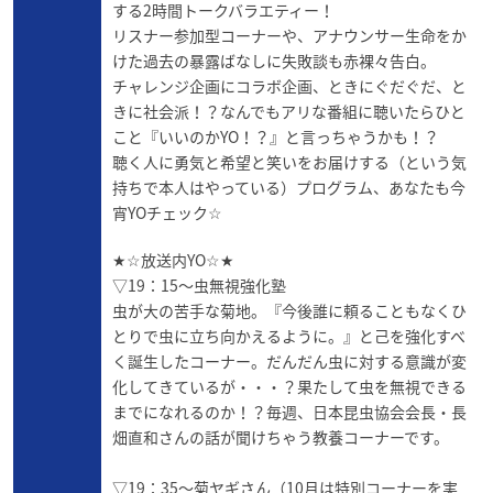
する2時間トークバラエティー！
リスナー参加型コーナーや、アナウンサー生命をか
けた過去の暴露ばなしに失敗談も赤裸々告白。
チャレンジ企画にコラボ企画、ときにぐだぐだ、と
きに社会派！？なんでもアリな番組に聴いたらひと
こと『いいのかYO！？』と言っちゃうかも！？
聴く人に勇気と希望と笑いをお届けする（という気
持ちで本人はやっている）プログラム、あなたも今
宵YOチェック☆
★☆放送内YO☆★
▽19：15～虫無視強化塾
虫が大の苦手な菊地。『今後誰に頼ることもなくひ
とりで虫に立ち向かえるように。』と己を強化すべ
く誕生したコーナー。だんだん虫に対する意識が変
化してきているが・・・？果たして虫を無視できる
までになれるのか！？毎週、日本昆虫協会会長・長
畑直和さんの話が聞けちゃう教養コーナーです。
▽19：35～菊ヤギさん（10月は特別コーナーを実