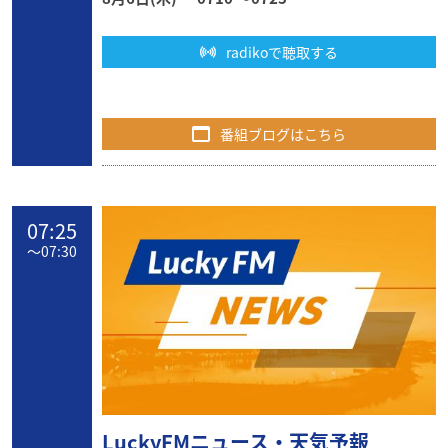
radikoで聴取する
番組ブログはこちら
07:25
〜
07:30
LuckyFMニュース・天気予報