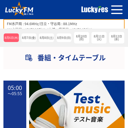
FM水戸局 : 94.6MHz/日立・守谷局 : 88.1MHz
AM水戸局 : JOYF1197kHz/土浦・県西局 : JOYF1458kHz
8月10日
8月11日
8月12日
8月6日(木)
8月7日(金)
8月8日(土)
8月9日(日)
(月)
(火)
(水)
番組・タイムテーブル
05:00
〜
05:55