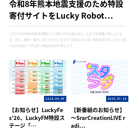
令和8年熊本地震支援のため特設
寄付サイトをLucky Robot…
このたびの令和8年熊本地震により被災された皆さまに、心よりお見舞い申し上げま
す。また、救助・復旧にあたられているすべての皆さまに深く敬意を表するとともに皆
さまの安全と一日も早い復旧をお祈り申し上げ ...
2026.08.05
2026.07.28
【お知らせ】LuckyFe
【新番組のお知らせ】
s’26、LuckyFM特設ス
～SrarCreationLIVE r
テージ「…
adi…