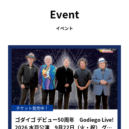
Event
イベント
チケット発売中！
チケット
ゴダイゴ デビュー50周年 Godiego Live!
歌心りえ 
2026 水戸公演 9月22日（火・祝） グロ
（土）