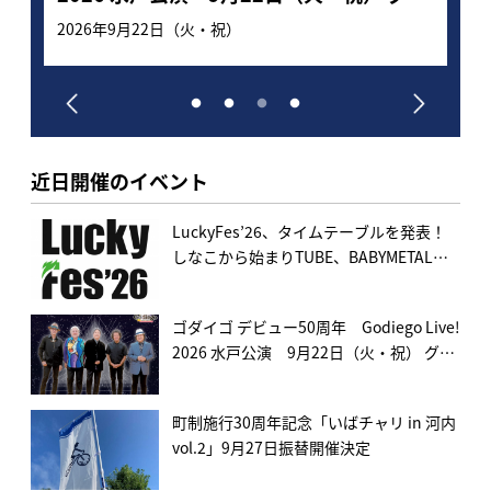
ービスホールで開催決定！
2026年9月22日（火・祝）
2026年
近日開催のイベント
LuckyFes’26、タイムテーブルを発表！
しなこから始まりTUBE、BABYMETAL、
FLOWを経て湘南乃風でフィナーレ！日本
初夏フェス4日連続開催で150組超出演
ゴダイゴ デビュー50周年 Godiego Live!
へ。一般販売も開始！
2026 水戸公演 9月22日（火・祝） グロ
ービスホールで開催決定！
町制施行30周年記念「いばチャリ in 河内
vol.2」9月27日振替開催決定