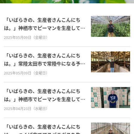
「いばらきの、生産者さんこんにち
は。」神栖市でピーマンを生産してい
る生産者、JAなめがたしおさい波崎青
2025年05月09日（金曜日）
販部会の田内一郎さん！
「いばらきの、生産者さんこんにち
は。」常陸太田市で常陸牛になる予定
の黒毛和牛を飼育している、キャトル
2025年05月09日（金曜日）
ファームセキの蓮田沙雪さん！
「いばらきの、生産者さんこんにち
は。」神栖市でピーマンを生産してい
る、JAなめがたしおさい波崎青販部会
2025年04月23日（水曜日）
の部会長、高橋正征さん！
「いばらきの、生産者さんこんにち