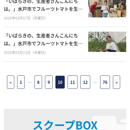
「いばらきの、生産者さんこんにち
は。」水戸市でフルーツトマトを生産
している、株式会社ドロップ代表取締
2025年03月17日（月曜日）
役の三浦綾佳さん！
「いばらきの、生産者さんこんにち
は。」水戸市でフルーツトマトを生産
している、株式会社ドロップ代表取締
2025年03月13日（木曜日）
役の三浦綾佳さん！
«
1
…
8
9
10
11
12
…
76
»