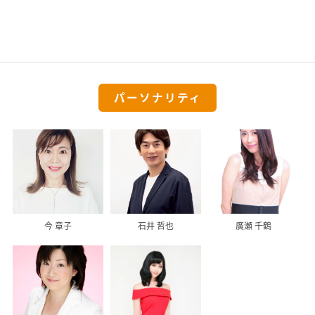
パーソナリティ
今 章子
石井 哲也
廣瀬 千鶴