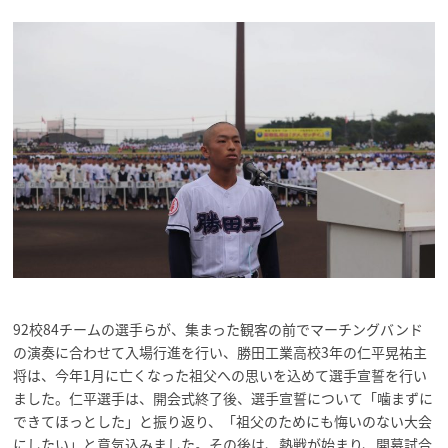
92校84チームの選手らが、集まった観客の前でマーチングバンド
の演奏に合わせて入場行進を行い、勝田工業高校3年の仁平晃祐主
将は、今年1月に亡くなった祖父への思いを込めて選手宣誓を行い
ました。仁平選手は、開会式終了後、選手宣誓について「噛まずに
できてほっとした」と振り返り、「祖父のためにも悔いのない大会
にしたい」と意気込みました。その後は、熱戦が始まり、開幕試合