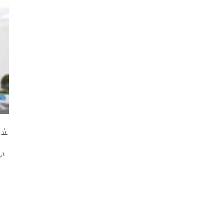
に立
、
い