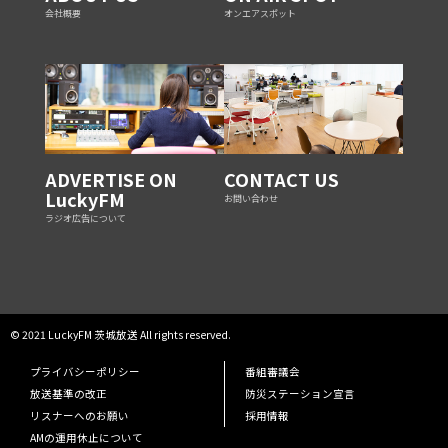
会社概要
オンエアスポット
ADVERTISE ON
CONTACT US
LuckyFM
お問い合わせ
ラジオ広告について
© 2021 LuckyFM 茨城放送 All rights reserved.
プライバシーポリシー
番組審議会
放送基準の改正
防災ステーション宣言
リスナーへのお願い
採用情報
AMの運用休止について