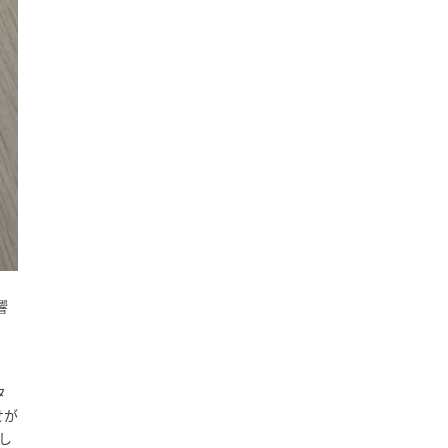
響
タ
せが
し