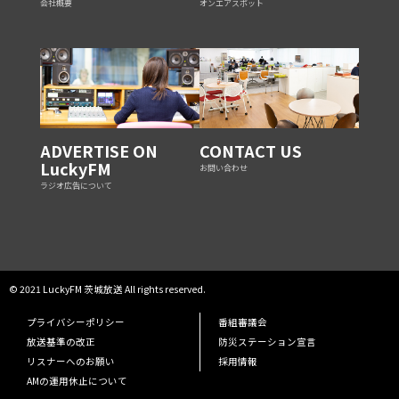
会社概要
オンエアスポット
ADVERTISE ON
CONTACT US
LuckyFM
お問い合わせ
ラジオ広告について
© 2021 LuckyFM 茨城放送 All rights reserved.
プライバシーポリシー
番組審議会
放送基準の改正
防災ステーション宣言
リスナーへのお願い
採用情報
AMの運用休止について