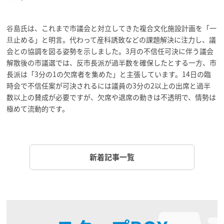
谷島氏は、これまで市議会と対立してきた複合文化施設計画を「一
旦止める」と明言。代わって産科誘致などの課題解決に注力し、議
会との協調を図る姿勢を示しました。3月の不信任可決に伴う議会
解散後の市議選では、反市長派が過半数を確保したとする一方、市
長派は「3分の1の欠席者を集めた」と主張しています。14日の臨
時会で不信任案が可決されるには議員の3分の2以上の出席と過半
数以上の賛成が必要ですが、欠席や退席の動きは不透明で、情勢は
極めて流動的です。
新着記事一覧