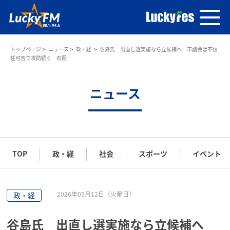
トップページ
ニュース
政・経
谷島氏 出直し選実施なら立候補へ 市議会は不信
任可否で攻防続く 石岡
ニュース
TOP
政・経
社会
スポーツ
イベント
2026年05月12日（火曜日）
政・経
谷島氏 出直し選実施なら立候補へ