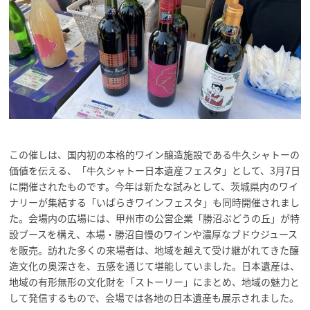
この催しは、国内初の本格的ワイン醸造施設である牛久シャトーの
価値を伝える、「牛久シャトー日本遺産フェスタ」として、3月7日
に開催されたものです。今年は新たな試みとして、茨城県内のワイ
ナリーが集結する「いばらきワインフェスタ」も同時開催されまし
た。会場内の広場には、甲州市の公営企業「勝沼ぶどうの丘」が特
設ブースを構え、本場・勝沼自慢のワインや濃厚なブドウジュース
を販売。訪れた多くの来場者は、地域を越えて受け継がれてきた醸
造文化の奥深さを、五感を通じて堪能していました。日本遺産は、
地域の有形無形の文化財を「ストーリー」にまとめ、地域の魅力と
して発信するもので、会場では各地の日本遺産も展示されました。