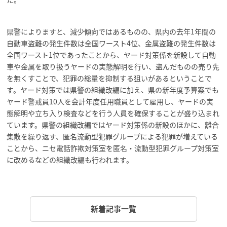
県警によりますと、減少傾向ではあるものの、県内の去年1年間の
自動車盗難の発生件数は全国ワースト4位、金属盗難の発生件数は
全国ワースト1位であったことから、ヤード対策係を新設して自動
車や金属を取り扱うヤードの実態解明を行い、盗んだものの売り先
を無くすことで、犯罪の総量を抑制する狙いがあるということで
す。ヤード対策では県警の組織改編に加え、県の新年度予算案でも
ヤード警戒員10人を会計年度任用職員として雇用し、ヤードの実
態解明や立ち入り検査などを行う人員を確保することが盛り込まれ
ています。県警の組織改編ではヤード対策係の新設のほかに、離合
集散を繰り返す、匿名流動型犯罪グループによる犯罪が増えている
ことから、ニセ電話詐欺対策室を匿名・流動型犯罪グループ対策室
に改めるなどの組織改編も行われます。
新着記事一覧