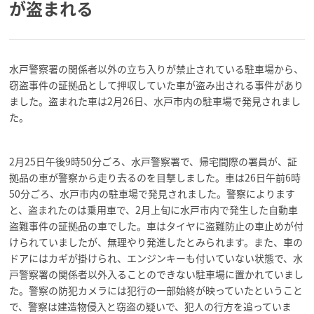
が盗まれる
水戸警察署の関係者以外の立ち入りが禁止されている駐車場から、
窃盗事件の証拠品として押収していた車が盗み出される事件があり
ました。盗まれた車は2月26日、水戸市内の駐車場で発見されまし
た。
2月25日午後9時50分ごろ、水戸警察署で、帰宅間際の署員が、証
拠品の車が警察から走り去るのを目撃しました。車は26日午前6時
50分ごろ、水戸市内の駐車場で発見されました。警察によります
と、盗まれたのは乗用車で、2月上旬に水戸市内で発生した自動車
盗難事件の証拠品の車でした。車はタイヤに盗難防止の車止めが付
けられていましたが、無理やり発進したとみられます。また、車の
ドアにはカギが掛けられ、エンジンキーも付いていない状態で、水
戸警察署の関係者以外入ることのできない駐車場に置かれていまし
た。警察の防犯カメラには犯行の一部始終が映っていたということ
で、警察は建造物侵入と窃盗の疑いで、犯人の行方を追っていま