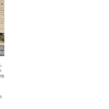
し
め
3色
5