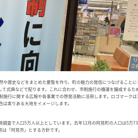
自然や歴史などをまとめた要覧を作り、町の魅力の発信につなげることに
成して式典などで配ります。これに合わせ、市制施行の機運を醸成するた
制施行に関する広報や各事業での啓発活動に活用します。ロゴマークは
色は実りある大地をイメージします。
調査で人口5万人以上としています。去年12月の阿見町の人口は5万73
称は「阿見市」とする方針です。