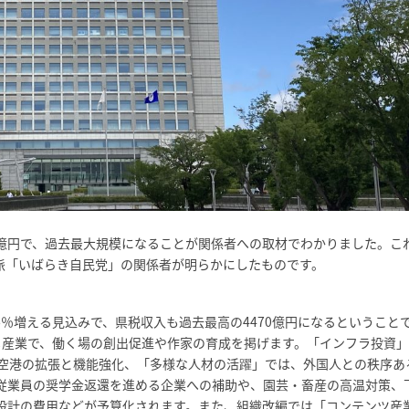
0億円で、過去最大規模になることが関係者への取材でわかりました。こ
会派「いばらき自民党」の関係者が明らかにしたものです。
6％増える見込みで、県税収入も過去最高の4470億円になるということ
メ産業で、働く場の創出促進や作家の育成を掲げます。「インフラ投資
空港の拡張と機能強化、「多様な人材の活躍」では、外国人との秩序あ
従業員の奨学金返還を進める企業への補助や、園芸・畜産の高温対策、
設計の費用などが予算化されます。また、組織改編では「コンテンツ産