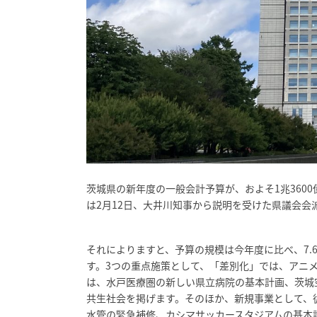
茨城県の新年度の一般会計予算が、およそ1兆360
は2月12日、大井川知事から説明を受けた県議会
それによりますと、予算の規模は今年度に比べ、7.
す。3つの重点施策として、「差別化」では、アニ
は、水戸医療圏の新しい県立病院の基本計画、茨城
共生社会を掲げます。そのほか、新規事業として、
水管の緊急補修、カシマサッカースタジアムの基本