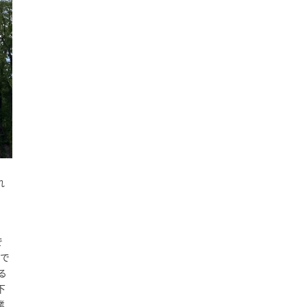
れ
で
」で
る
下
業