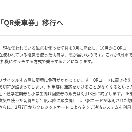
「QR乗車券」移行へ
現在使われている磁気を使った切符を9月に廃止し、10月からQRコー
在使われている磁気を使った切符は、裏が黒いものです。これが9月末
改札機にタッチする方式で乗車することになります。
リサイクルする際に環境に負荷がかかっています。QRコードに置き換え
で切符が詰まってしまい、利用客に迷惑をかけることがなくなるといっ
・通学定期券と小学生向け回数券の販売は3月13日に終了します。JR
磁気を使った切符を新年度以降に順次廃止し、QRコードが印刷された
さらに、2月7日からクレジットカードによるタッチ決済システムを利用