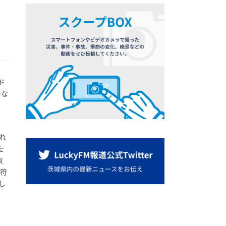
ド
でな
れ
た
東
切符
し