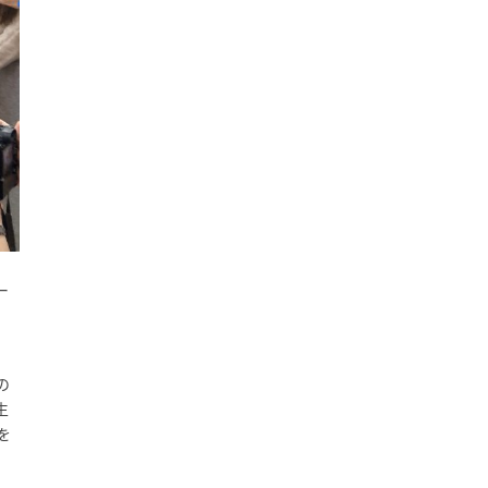
ー
の
生
を