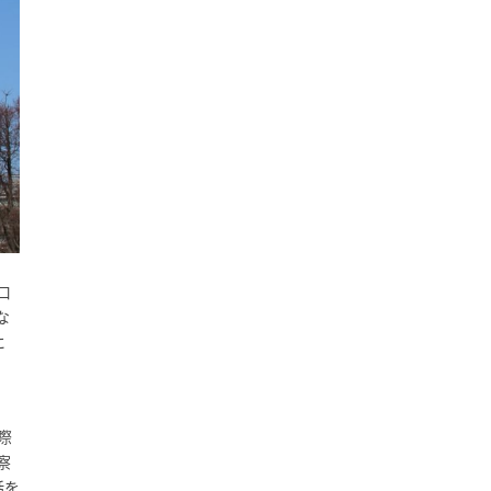
口
な
に
際
察
話を