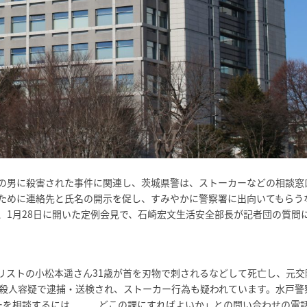
の男に殺害された事件に関連し、茨城県警は、ストーカーなどの相談窓
ために連絡先と氏名の開示を促し、すみやかに警察署に出向いてもらう
、1月28日に開いた定例会見で、石崎宏文生活安全部長が記者団の質問
リストの小松本遥さん31歳が首を刃物で刺されるなどして死亡し、元交
が殺人容疑で逮捕・送検され、ストーカー行為も疑われています。水戸警
カーを相談するには どこの課にすればよいか」との問い合わせの電