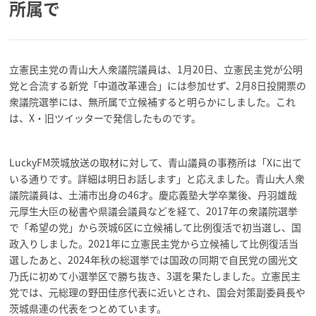
所属で
立憲民主党の青山大人衆議院議員は、1月20日、立憲民主党が公明
党と合流する新党「中道改革連合」には参加せず、2月8日投開票の
衆議院選挙には、無所属で立候補すると明らかにしました。これ
は、X・旧ツイッターで発信したものです。
LuckyFM茨城放送の取材に対して、青山議員の事務所は「Xに出て
いる通りです。詳細は明日お話します」と応えました。青山大人衆
議院議員は、土浦市出身の46才。慶応義塾大学卒業後、丹羽雄哉
元厚生大臣の秘書や県議会議員などを経て、2017年の衆議院選挙
で「希望の党」から茨城6区に立候補して比例復活で初当選し、国
政入りしました。2021年に立憲民主党から立候補して比例復活当
選したあと、2024年秋の総選挙では国政の同期で自民党の國光文
乃氏に初めて小選挙区で勝ち抜き、3選を果たしました。立憲民主
党では、元総理の野田佳彦代表に近いとされ、国会対策副委員長や
茨城県連の代表をつとめています。