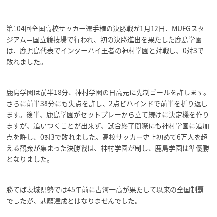
第104回全国高校サッカー選手権の決勝戦が1月12日、MUFGスタ
ジアム＝国立競技場で行われ、初の決勝進出を果たした鹿島学園
は、鹿児島代表でインターハイ王者の神村学園と対戦し、0対3で
敗れました。
鹿島学園は前半18分、神村学園の日高元に先制ゴールを許します。
さらに前半38分にも失点を許し、2点ビハインドで前半を折り返し
ます。後半、鹿島学園がセットプレーから立て続けに決定機を作り
ますが、追いつくことが出来ず、試合終了間際にも神村学園に追加
点を許し、0対3で敗れました。高校サッカー史上初めて6万人を超
える観衆が集まった決勝戦は、神村学園が制し、鹿島学園は準優勝
となりました。
勝てば茨城県勢では45年前に古河一高が果たして以来の全国制覇
でしたが、悲願達成とはなりませんでした。