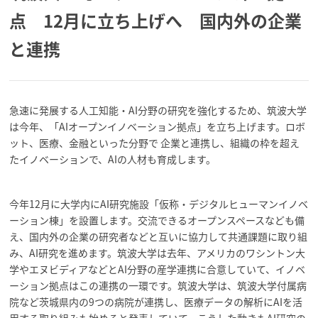
点 12月に立ち上げへ 国内外の企業
と連携
急速に発展する人工知能・AI分野の研究を強化するため、筑波大学
は今年、「AIオープンイノベーション拠点」を立ち上げます。ロボ
ット、医療、金融といった分野で 企業と連携し、組織の枠を超え
たイノベーションで、AIの人材も育成します。
今年12月に大学内にAI研究施設「仮称・デジタルヒューマンイノベ
ーション棟」を設置します。交流できるオープンスペースなども備
え、国内外の企業の研究者などと互いに協力して共通課題に取り組
み、AI研究を進めます。筑波大学は去年、アメリカのワシントン大
学やエヌビディアなどとAI分野の産学連携に合意していて、イノベ
ーション拠点はこの連携の一環です。筑波大学は、筑波大学付属病
院など茨城県内の9つの病院が連携し、医療データの解析にAIを活
用する取り組みも始めると発表していて、こうした動きもAI研究の