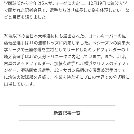
学蹴球部から今年は5人がJリーグに内定し、12月19日に筑波大学
で開かれた記者会見で、選手たちは「成長した姿を体現したい」な
どと目標を語りました。
20歳以下の全日本大学選抜にも選出された、ゴールキーパーの佐
藤瑠星選手はJ1の浦和レッズに内定しました。今シーズンの関東大
学リーグで王座奪還を主将としてリードしたミッドフィルダーの山
崎太新選手はJ2の大分トリニータに内定しています。また、J1名
古屋のミッドフィルダー、加藤玄選手とJ1横浜マリノスのディフェ
ンダー、諏訪間幸成選手、J2・サガン鳥栖の安藤寿岐選手はすで
に筑波大蹴球部を退部し、卒業を待たずにプロの世界での公式戦に
出場しています。
新着記事一覧