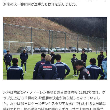
週末の大一番に向け選手たちは汗を流しました。
水戸は前節のV・ファーレン長崎との首位攻防戦に1対2で敗れ、ク
ラブ史上初のJ1昇格とJ2優勝の決定が持ち越しとなっていまし
た。水戸は29日にケーズデンキスタジアム水戸で行われる大分戦に
勝利すれば、他の試合の結果に関わらずクラブ史上初のJ1昇格が