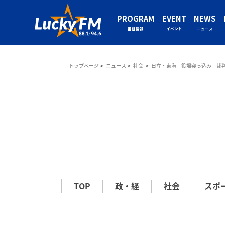
PROGRAM
EVENT
NEWS
番組情報
イベント
ニュース
トップページ
ニュース
社会
日立・東海 役場突っ込み 裁判
TOP
政・経
社会
スポ