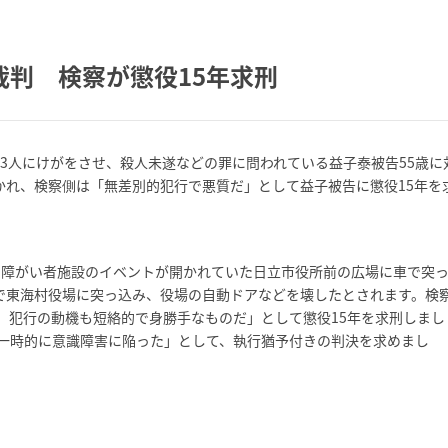
判 検察が懲役15年求刑
、3人にけがをさせ、殺人未遂などの罪に問われている益子泰被告55歳に
かれ、検察側は「無差別的犯行で悪質だ」として益子被告に懲役15年を
月、障がい者施設のイベントが開かれていた日立市役所前の広場に車で突
車で東海村役場に突っ込み、役場の自動ドアなどを壊したとされます。検
。犯行の動機も短絡的で身勝手なものだ」として懲役15年を求刑しまし
一時的に意識障害に陥った」として、執行猶予付きの判決を求めまし