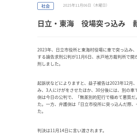
2025年11月06日（木曜日）
社会
日立・東海 役場突っ込み 裁
2023年、日立市役所と東海村役場に車で突っ込み
する論告求刑公判が11月6日、水戸地方裁判所で開
刑しました。
起訴状などによりますと、益子被告は2023年12
み、3人にけがをさせたほか、30分後には、別の
側は今日の公判で、「無差別的犯行で極めて悪質だ
た。一方、弁護側は「日立市役所に突っ込んだ際、
た。
判決は11月14日に言い渡されます。