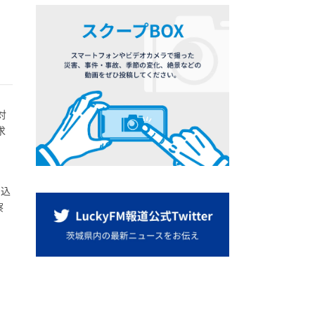
対
求
っ込
察