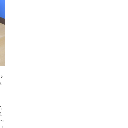
ル
れ
す。
1
引っ
メリ