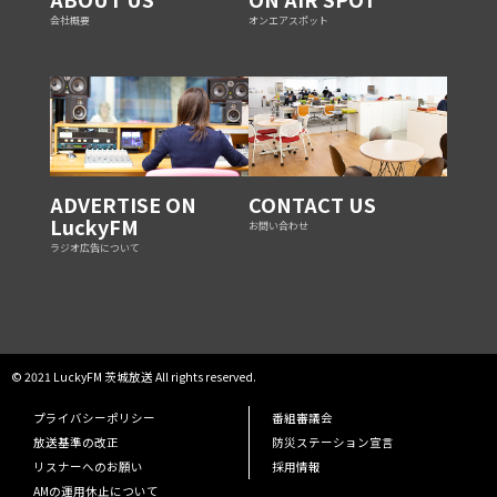
会社概要
オンエアスポット
ADVERTISE ON
CONTACT US
LuckyFM
お問い合わせ
ラジオ広告について
© 2021 LuckyFM 茨城放送 All rights reserved.
プライバシーポリシー
番組審議会
放送基準の改正
防災ステーション宣言
リスナーへのお願い
採用情報
AMの運用休止について