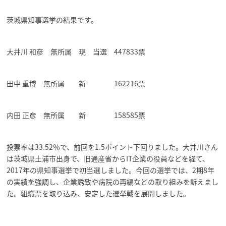
茨城県知事選挙の結果です。
大井川 和彦 無所属 現 当選 447833票
田中 重博 無所属 新 162216票
内田 正彦 無所属 新 158585票
投票率は33.52％で、前回を1.5ポイント下回りました。大井川さん
は茨城県土浦市出身で、旧通産省からIT企業の役員などを経て、
2017年の県知事選挙で初当選しました。今回の選挙では、2期8年
の実績を強調し、企業誘致や病院の再編などの取り組みを訴えまし
た。組織票を取り込み、安定した選挙戦を展開しました。