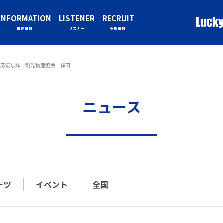
INFORMATION
LISTENER
RECRUIT
最新情報
リスナー
採用情報
力応援し隊 観光物産協会 鉾田
ニュース
ーツ
イベント
全国