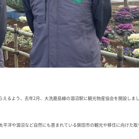
らえるよう、去年2月、大洗鹿島線の涸沼駅に観光物産協会を開設しま
太平洋や涸沼など自然にも恵まれている鉾田市の観光や移住に向けた取