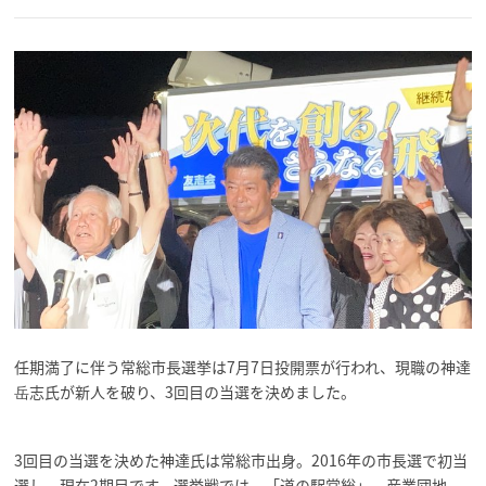
任期満了に伴う常総市長選挙は7月7日投開票が行われ、現職の神達
岳志氏が新人を破り、3回目の当選を決めました。
3回目の当選を決めた神達氏は常総市出身。2016年の市長選で初当
選し、現在2期目です。選挙戦では、「道の駅常総」、産業団地