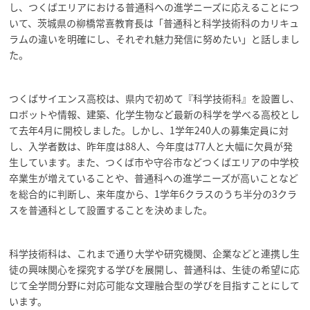
し、つくばエリアにおける普通科への進学ニーズに応えることにつ
いて、茨城県の柳橋常喜教育長は「普通科と科学技術科のカリキュ
ラムの違いを明確にし、それぞれ魅力発信に努めたい」と話しまし
た。
つくばサイエンス高校は、県内で初めて『科学技術科』を設置し、
ロボットや情報、建築、化学生物など最新の科学を学べる高校とし
て去年4月に開校しました。しかし、1学年240人の募集定員に対
し、入学者数は、昨年度は88人、今年度は77人と大幅に欠員が発
生しています。また、つくば市や守谷市などつくばエリアの中学校
卒業生が増えていることや、普通科への進学ニーズが高いことなど
を総合的に判断し、来年度から、1学年6クラスのうち半分の3クラ
スを普通科として設置することを決めました。
科学技術科は、これまで通り大学や研究機関、企業などと連携し生
徒の興味関心を探究する学びを展開し、普通科は、生徒の希望に応
じて全学問分野に対応可能な文理融合型の学びを目指すことにして
います。