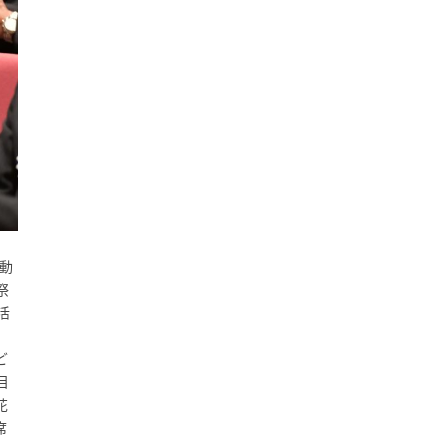
動
祭
活
ど
目
花
席