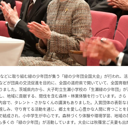
動などに取り組む緑の少年団が集う「緑の少年団全国大会」が行われ、活
などが団員の交流促進を目的に、全国の道府県で開いていて、全国育樹
りました。茨城県内から、大子町立生瀬小学校の「生瀬緑の少年団」が
し、地域に貢献する、間伐を含む森林・林業体験を行っています。さら
内容で、タレント・さかなくんの講演もありました。入賞団体の表彰な
親しみ、守り育てる活動を通じ、郷土を愛し心豊かな人間に育つことを
で結成され、小中学生が中心です。森林づくり体験や環境学習、地域の
も多くの「緑の少年団」が活動しています。大会には秋篠宮ご夫妻も出