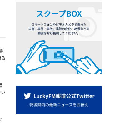
優
対象
8
でい
で