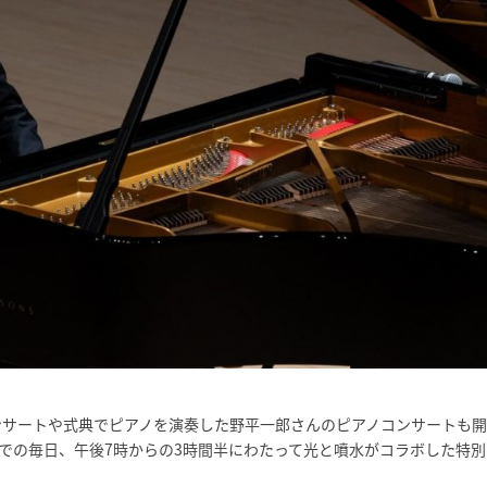
ンサートや式典でピアノを演奏した野平一郎さんのピアノコンサートも
での毎日、午後7時からの3時間半にわたって光と噴水がコラボした特別