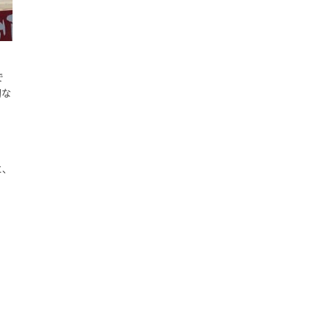
で
切な
に、