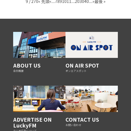
9 / 270
« 先頭
«
...
7
8
9
10
11
...
20
30
40
...
»
最後 »
ABOUT US
ON AIR SPOT
会社概要
オンエアスポット
ADVERTISE ON
CONTACT US
LuckyFM
お問い合わせ
ラジオ広告について