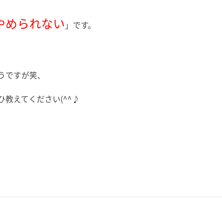
やめられない
」です。
うですが笑、
教えてください(^^♪